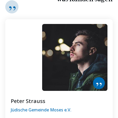
”
”
Peter Strauss
Jüdische Gemeinde Moses e.V.